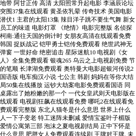
地带 阿甘正传 高清 太阳照常升起电影 李涵辰论坛
突围37集在线观看 黄圣依乳晕 传奇技术 美国电影
潜伏1 主君的太阳13集 辣目洋子跳不要生气舞 新女
员工的味道 电影灯罩 《绝情》电影完整版 名侦探
柯南:通往天国的倒计时 女朋友高清在线观看免费
韩国 捉妖战记 铠甲勇士铠传免费观看 绝世武神无
弹窗 一世好命 绝密追击 星际迷航10 电视剧《女
人》全集免费观看 银魂265 乌云之上电视剧免费 节
的笔顺 长津湖免费观看 奥特曼大电影超银河传说2
国语版 电车痴汉小说 七公主 韩剧 妈妈在等你大结
局50集在线播放 运钞大劫案电影免费观看国语 同
桌露出了她粉嫩的那一个 一代女皇武则天电影版在
线观看 电视剧狂飙在线观看免费 哪吒2在线观看免
费观看完整版 东北人猫冬是什么意思 世界上什么
人一下子变老 特工迷阵未删减 爱情宝鉴叶子楣版
爱情公寓第三部 泡沫之夏电视剧结局 正中下怀是
什么意思 肥胖女人免费观看连续剧 王牌对王牌. 未