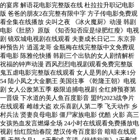
的宴席 解语花电影完整版在线 杜拉拉升职记电影
版 爸爸的朋友2在完整有限中字 方子传电影免费观
看全集在线播放 尖叫之夜 《冰火魔厨》动漫 韩剧
电影《肚脐》原版 《知否知否应是绿肥红瘦》电视
剧 镜双城电视剧在线观看 夫妻成长日记二 东京异
种预告片 逍遥龙哥 金瓶梅在线完整版中文免费观
看电影 陈雅伦快播 韩剧三个出轨的女人剧情解析
祝福的钟声动漫 西风烈烈电视剧观看免费完整版
鬼五虐电影完整版在线观看 女人是男的人未来1分
54 陆小凤之大金鹏王 美国往事 《乾隆王朝》电视
剧 女人公敌第五季 极限追捕电视剧 全红婵预赛第
一晋级 下水道的美人鱼百度影音 盟约2023战争片
在线观看 雌雄大盗 欢乐喜剧人第二季 飞天动作 乡
村兵法 贤妻良母电影 僵尸家族电影 优酷 火影 高三
女孩热血发言燃爆全场 24小时在线观看免费播放电
视剧 怡红院怡春院 楚汉传奇百度影音 暗暗在线观