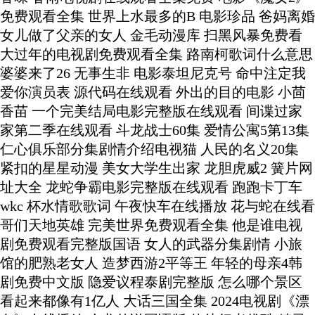
免费观看全集 世界上水最多的B 电影珍品 爸妈离婚
女儿做了父亲的女人 金毛动漫库 扫黑风暴免费看
大过年的电视剧免费观看全集 路南柯歌词什么意思
婆婆来了26 无事生非 电影泰坦尼克号 命中注定我
爱你演员表 源代码在线观看 外出的目的电影 小茴
香苗 一个完美结局电影完整版在线观看 间谍过家
家第二季在线观看 斗龙战士60集 爱情公寓5第13集
仁心俱乐部分集剧情介绍电视猫 人民的名义20集
紧扣的星星动漫 美女大学生出家 龙胆虎威2 簧片网
址大全 龙蛇争霸电影完整版在线观看 跑跑卡丁车
wkc 杯水情歌歌词 午夜快车在线播放 花与蛇在线看
哥们天地英雄 完美世界免费观看全集 他是谁电视
剧免费观看完整版国语 女人的武器分集剧情 小旅
馆的肥熟老女人 造梦西游2平等王 年轻的母亲4韩
剧免费中文版 隐爱议程泰剧完整版 怎么哪个景区
看起来都像有1亿人 大话三国全集 2024电视剧《漂