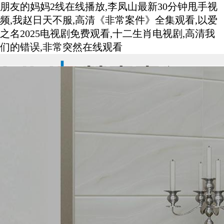
朋友的妈妈2线在线播放,李凤山最新30分钟甩手视
频,我赵日天不服,高清《非常案件》全集观看,以爱
之名2025电视剧免费观看,十二生肖电视剧,高清我
们的错误,非常突然在线观看
關于我們
About us
產品中心
Products
新聞資訊
News
工程案例
Cases
經銷商專區
Dealer zone
聯系
我們
Contact us