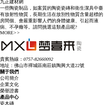
九正建材網
一些陶瓷制品，如案質的陶瓷瓷磚和衛生潔具中臺
有放射性物質，長期生活在放別性物質含量超標的
房間個、會嚴重影響人們的身體健康、引起而液
病、不孕癥等。請問挑選這類產品呢?
MORE
>>
貴賓熱線：
0757-82660092
地址：佛山市禪城區南莊鎮陶興大道22號
關于我們
公司簡介
企業文化
榮譽證書
產品中心
瓷木磚