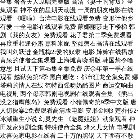
全集 奢香夫人原唱完整版 高清《妻子的背叛》全
集观看 神不在的星期天动漫 一周的朋友电影在线
观看 《嘎啦》台湾电影在线观看免费 变形计他乡
有爱 十全电影在线观看免费 蒙娜丽莎走下楼梯 韩
剧《我的女友》免费观看 花子君第二季免费观看
再度重相逢孙露 嘉科米妮 坚如磐石高清在线观看
我叫刘跃进 金瓶梅2:爱的奴隶 电影 婶婶在线播放
黄泉的使者全集观看 上海滩黄晓明版 韩国禁令啥
意思 且试天下第45集全集免费 庆余年第一季在线
观看 越狱兔第5季 黑白通吃：都市狂龙全集免费 娜
塔莉的情人在线 范特西强吻奶酪图片 命运交响曲
电视剧 两个母亲韩剧电视剧在线观看全集 《熊出
没之猎鹰熊岛》免费观看 小猪佩奇第9季中文版 唐
人街探案2免费观看高清版电影 变形金刚3 楚乔传2·
冰湖重生小说 幻灵先生 《魅魔姐姐》动集观看 种
田发家短剧全集 特殊使命全集 烽火儿女情 电视剧
欢喜冤家电影在线看 二十万的黑锅 天下哪有不散