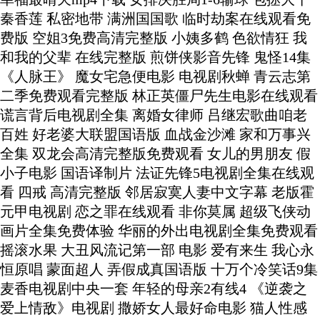
秦香莲 私密地带 满洲国国歌 临时劫案在线观看免
费版 空姐3免费高清完整版 小姨多鹤 色欲情狂 我
和我的父辈 在线完整版 煎饼侠影音先锋 鬼怪14集
《人脉王》 魔女宅急便电影 电视剧秋蝉 青云志第
二季免费观看完整版 林正英僵尸先生电影在线观看
谎言背后电视剧全集 离婚女律师 吕继宏歌曲咱老
百姓 好老婆大联盟国语版 血战金沙滩 家和万事兴
全集 双龙会高清完整版免费观看 女儿的男朋友 假
小子电影 国语译制片 法证先锋5电视剧全集在线观
看 四戒 高清完整版 邻居寂寞人妻中文字幕 老版霍
元甲电视剧 恋之罪在线观看 非你莫属 超级飞侠动
画片全集免费体验 华丽的外出电视剧全集免费观看
摇滚水果 大丑风流记第一部 电影 爱有来生 我心永
恒原唱 蒙面超人 弄假成真国语版 十万个冷笑话9集
麦香电视剧中央一套 年轻的母亲2有线4 《逆袭之
爱上情敌》电视剧 撒娇女人最好命电影 猫人性感