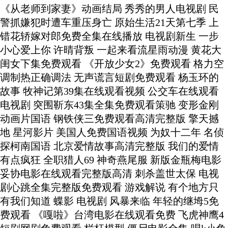
《从老师到家妻》动画结局 秀秀的男人电视剧 民
警抓嫌犯时遭车重压身亡 原始生活21天第七季 上
错花轿嫁对郎免费全集在线播放 电视剧新生 一步
小心爱上你 许晴背叛 一起来看流星雨动漫 黄花大
闺女下集免费观看 《开放少女2》免费观看 格力空
调制热正确调法 无声谎言短剧免费观看 杨玉环的
故事 牧神记第39集在线观看视频 公交车在线观看
电视剧 突围靳东43集全集免费观看策驰 变形金刚
动画片国语 钢铁侠三免费观看高清完整版 擎天撼
地 星河影片 美国人免费国语视频 为奴十二年 名侦
探柯南国语 北京爱情故事高清完整版 我们的爱情
有点疯狂 全职猎人69 神奇燕尾服 新版金瓶梅电影
妥协电影在线观看完整版高清 刺杀盖世太保 电视
剧心跳全集完整版免费观看 游戏解说 有个地方只
有我们知道 蝶影 电视剧 风暴来临 年轻的继坶5免
费观看 《嘎啦》台湾电影在线观看免费 飞虎神鹰4