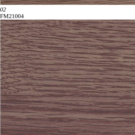
02
FM21004