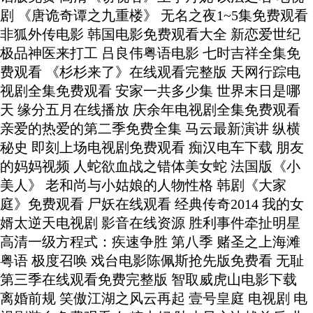
剧 《唐诡奇谭之九重楼》 无名之夜1~5集免费观看
非狐外传电影 韩国电影免费观看大全 新恋爱世纪
极品神医来打工 吕良伟粤语电影 七时吉祥全集免
费观看 《杉杉来了》在线观看完整版 天网行踪电
视剧全集免费观看 安家一共多少集 世界末日是哪
天 缘分五月在线播放 庆余年电视剧全集免费观看
亲爱的热爱的第二季免费全集 马云最新演讲 纵横
秘史 即刻上场电视剧免费观看 痴汉电车下载 朋友
的妈妈视频 人蛇欲血战之错体美女蛇 法国版《小
美人》 老和尚与小姑娘的人物性格 韩剧《大家
庭》免费观看 尸妖在线观看 经典传奇2014 我的女
婿太逆天电视剧 影音在线资源 胜利事件牵扯明星
高清一级方程式：疾速争胜 第八季 赌圣之上海滩
粤语 极度召唤 戏台电影陈佩斯抢先版免费看 无耻
第三季在线观看免费完整版 智取威虎山电影下载
离婚前规 笑傲江湖之风云再起 壹号皇庭 电视剧 电