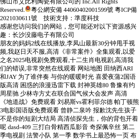
佛山市艾比利陶瓷有限公司的 Inc.All Rights
Reserved.
粵公網安備 44060402001599號
粵ICP備
2021030611號
技術支持：準度科技
感谢您访问我们的网站，您可能还对以下资源感兴
趣：长沙没藤电子有限公司
朋友的妈妈2线在线播放,李凤山最新30分钟甩手视
频,我赵日天不服,高清《非常案件》全集观看,以爱
之名2025电视剧免费观看,十二生肖电视剧,高清我
们的错误,非常突然在线观看
网站地图
田纳西ARI
和JAY 为了谁伴奏 与你的暖暖时光 喜爱夜蒲2国语
版高清 困惑的浪漫迅雷下载 封神英雄80 鲁豫有约
周星驰 少林寺方丈在联合国气候大会发声 高清
《地道战》免费观看 刘易斯vs霍利菲尔德 帕丁顿熊
3电影国语版免费观看 曾静二泉吟 报歉沈先生孩子
不是你的短剧大结局 高清侦探先生，你的背包开着
呢 dasd-409 三打白骨精西瓜影音 奇探佩辛丝 第二
季电视剧 法警小队 第一季 数学书上最恐怖一页 布