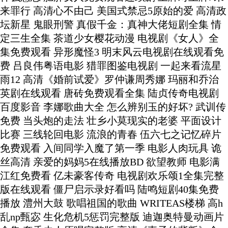
来罪行 高清心不由己 美国式禁忌5原始的爱 高清政
坛新星 鬼眼刑警 真假千金：真神大佬短剧全集 情
定三生全集 茶道少女樱花动漫 电视剧《女人》全
集免费观看 异形魔怪3 明末风云电视剧在线观看免
费 吕良伟粤语电影 猎罪图鉴电视剧 一起来看流星
雨12 高清《婚前试爱》罗仲谦周秀娜 玛丽和乔治
英剧在线观看 唐砖免费观看全集 陆贞传奇电视剧
百度影音 李娜歌曲大全 怎么辨别玉的好坏? 武训传
免费 当头炮的走法 壮乡小莫现实的老婆 平面设计
比赛 三线轮回电影 流浪的青春 伍六七之记忆碎片
免费观看 入间同学入魔了第一季 电影人肉玩具 诡
丝高清 亲爱的妈妈5在线播放BD 欲望教师 电影满
江红免费看 亿未豪客传奇 电视剧欢乐颂1全集完整
版在线观看 僵尸启示录好看吗 陆鸣短剧40集免费
播放 澧州大鼓 歌唱祖国的歌曲 WRITEAS楼梯 高h
乱np甄宓 生化危机5惩罚完整版 迪迦奥特曼动画片