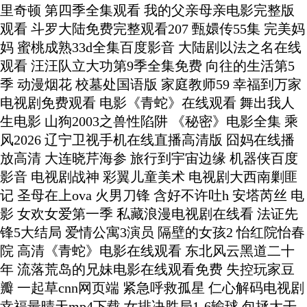
里奇顿 第四季全集观看 我的父亲母亲电影完整版
观看 斗罗大陆免费完整观看207 甄嬛传55集 完美妈
妈 蜜桃成熟33d全集百度影音 大陆剧以法之名在线
观看 汪汪队立大功第9季全集免费 向往的生活第5
季 动漫烟花 校墓处国语版 家庭教师59 幸福到万家
电视剧免费观看 电影《青蛇》在线观看 舞出我人
生电影 山狗2003之兽性陷阱 《秘密》电影全集 乘
风2026 辽宁卫视手机在线直播高清版 囧妈在线播
放高清 大连晓芹海参 旅行到宇宙边缘 机器侠百度
影音 电视剧战神 彩翼儿童美术 电视剧大西南剿匪
记 圣母在上ova 火男刀锋 含好不许吐h 安塔芮丝 电
影 女欢女爱第一季 私藏浪漫电视剧在线看 法证先
锋5大结局 爱情公寓3演员 隔壁的女孩2 怡红院怡春
院 高清《青蛇》电影在线观看 东北风云黑道二十
年 流落荒岛的兄妹电影在线观看免费 失控玩家豆
瓣 一起草cnn网页端 紧急呼救孤星 仁心解码电视剧
幸福最晴天mp4下载 女排决胜局1-6输球 包拯大干