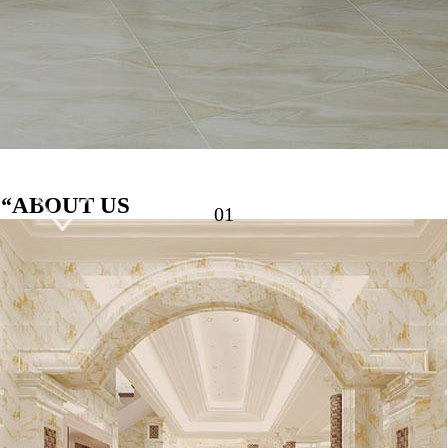
“
ABOUT US
0
2