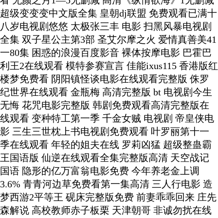
看 无颜之月1—5无删减 高清《纵情欲海》1无删减
超级变变变中文版全集 皇朝dj联盟 免费观看已满十
八岁电视剧悠悠 太极张三丰 电影 扫黑风暴电视剧
全集 双子星公主第3部 圣艾尔摩之火 爱情真善美41
一80集 困惑的浪漫百度影音 裸体按摩电影 巴霍巴
利王2在线观看 模特参赛宣言 佳能ixus115 香港版红
楼梦免费看 阴阳镇怪谈电影在线观看完整版 侏罗
纪世界在线观看 金瓶梅 高清完整版 bt 电视剧今生
无悔 花咒电影完整版 韩剧免费观看高清完整版在
线观看 变种特工第一季 千金女贼 电视剧 帝皇侠电
影 三生三世枕上书电视剧免费观看 叶罗丽第十一
季在线观看 年轻的姐夫在线 罗莉凶猛 超级整蛊霸
王国语版 仙逆在线观看全集完整版高清 天空战记
国语 隐形的亿万富翁电影免费 今年养老金上调
3.6% 青青河边草免费看第一集高清 三人行电影 造
梦西游2平等王 砚床完整版免费 前妻乖乖回来 庄先
森解说 高校教师赤子板栗 天津朝哥 非诚勿扰在线