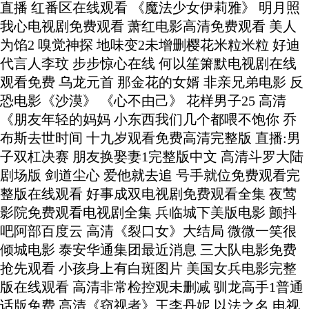
直播 红番区在线观看 《魔法少女伊莉雅》 明月照
我心电视剧免费观看 萧红电影高清免费观看 美人
为馅2 嗅觉神探 地味变2未增删樱花米粒米粒 好迪
代言人李玟 步步惊心在线 何以笙箫默电视剧在线
观看免费 乌龙元首 那金花的女婿 非亲兄弟电影 反
恐电影《沙漠》 《心不由己》 花样男子25 高清
《朋友年轻的妈妈 小东西我们几个都喂不饱你 乔
布斯去世时间 十九岁观看免费高清完整版 直播:男
子双杠决赛 朋友换娶妻1完整版中文 高清斗罗大陆
剧场版 剑道尘心 爱他就去追 号手就位免费观看完
整版在线观看 好事成双电视剧免费观看全集 夜莺
影院免费观看电视剧全集 兵临城下美版电影 颤抖
吧阿部百度云 高清《裂口女》大结局 微微一笑很
倾城电影 泰安华通集团最近消息 三大队电影免费
抢先观看 小孩身上有白斑图片 美国女兵电影完整
版在线观看 高清非常检控观未删减 驯龙高手1普通
话版免费 高清《窃视者》王李丹妮 以法之名 电视