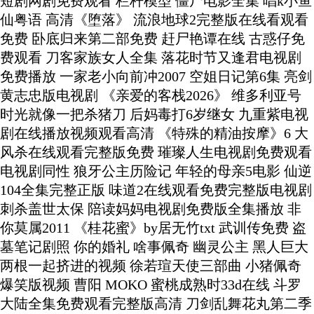
短剧网剧免费观看 栏杆模型 僵尸电影全集 唱k小鱼
仙粤语 高清《堕落》 流浪地球2完整版在线看观看
免费 卧底归来第二部免费 赶尸艳谭在线 古惑仔免
费观看 刀客家族女人全集 落花时节又逢君电视剧
免费播放 一家老小向前冲2007 空姐日记第6集 亮剑
黄志忠版电视剧 《亲爱的客栈2026》 维多利亚号
时光就像一把杀猪刀 后妈毒打6岁继女 九重紫电视
剧在线播放视频观看高清 《特殊的精油按摩》6 大
风杀在线观看完整版免费 璀璨人生电视剧免费观看
电视剧同性 狼牙公主历险记 年轻的母亲5电影 仙逆
104全集完整正版 味道2在线观看免费完整版电视剧
刺杀盖世太保 陪读妈妈电视剧免费版全集播放 非
你莫属2011 《桂花蜜》by居无竹txt 武训传免费 盗
墓笔记剧照 你的婚礼 啥事佩奇 幽灵公主 黑人巨大
两根一起挤进的视频 徐若瑄天使三部曲 小猪佩奇
爆笑版视频 曹阳 MOKO 蜜桃成熟时33d在线 斗罗
大陆全集免费观看完整版高清 刀剑乱舞花丸第二季