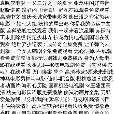
袁咏仪电影 一又二分之一的夏天 张磊中国好声音
赵晓讲道 翁虹的《情愫》 野花在线观看免费观看
高清中文 肇庆长城宽带电影网 熊出没之夺宝熊兵
电影 幸福七人组 妖精的尾巴45 你是我的命运中文
版 监狱战舰在线观看 我们一起来看流星雨 赤裸特
工未删除版 情定少林寺 护花危情电视剧国语在线
观看 绝世弃少逆袭：成传奇全集免费 让子弹飞未
删版 一个女人韩剧全集免费观看 无心法师3在线观
看免费完整版 罪行法则韩剧免费播放 身为人母电
影在线观看 长相思1—40集电视剧免费 《鸳鸯楼惊
魂》在线观看 灭门惨案 孽杀 高清秒速5厘米未删减
神马电影男神马电影 仙剑4配音版 樱桃魔法 幻影忍
者动画片 海莉心历险 国家机密电视剧 3d玉蒲团高
清 功夫电影国语版免费播放 侠岚动画片全集 刀郎
爱是你我 《你和我的倾城时光》电视剧 高清《挡
不住的疯情》 高压监狱在线观看法版免费 情欲色
香味 春雨电视剧在线观看全集免费 电影《魔女2》