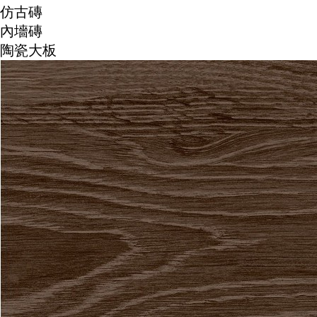
仿古磚
內墻磚
陶瓷大板