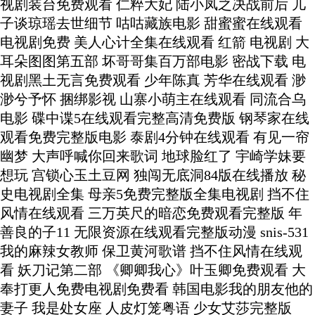
视剧装台免费观看 仁粹大妃 陆小凤之决战前后 儿
子谈琼瑶去世细节 咕咕藏族电影 甜蜜蜜在线观看
电视剧免费 美人心计全集在线观看 红箭 电视剧 大
耳朵图图第五部 坏哥哥集百万部电影 密战下载 电
视剧黑土无言免费观看 少年陈真 芳华在线观看 渺
渺兮予怀 捆绑影视 山寨小萌主在线观看 同流合乌
电影 碟中谍5在线观看完整高清免费版 钢琴家在线
观看免费完整版电影 泰剧4分钟在线观看 有见一帘
幽梦 大声呼喊你回来歌词 地球脸红了 宇崎学妹要
想玩 宫锁心玉土豆网 独闯无底洞84版在线播放 秘
史电视剧全集 母亲5免费完整版全集电视剧 挡不住
风情在线观看 三万英尺的暗恋免费观看完整版 年
善良的子11 无限资源在线观看完整版动漫 snis-531
我的麻辣女教师 保卫黄河歌谱 挡不住风情在线观
看 妖刀记第二部 《卿卿我心》叶玉卿免费观看 大
奉打更人免费电视剧免费看 韩国电影我的朋友他的
妻子 我是处女座 人皮灯笼粤语 少女艾莎完整版